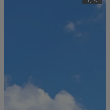
1
/
26