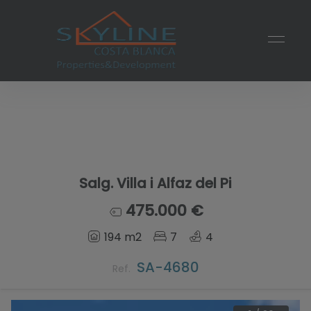
Salg. Villa i Alfaz del Pi
475.000 €
194 m2
7
4
SA-4680
Ref.