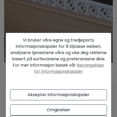
Vi bruker våre egne og tredjeparts
informasjonskapsler for å tilpasse weben,
analysere tjenestene våre og vise deg reklame
basert på surfevanene og preferansene dine.
For mer informasjon besøk vår
Retningslinjer
for informasjonskapsler
Beskrivelse
FANTASTISK UTSIKT FRA ROMSLIG VILLA MED 3
Aksepter informasjonskapsler
LEILIGHETER - I ET ATTRAKTIVT OMRÅDE I ALFAZ
DEL PI.
Omgivelser
Denne eiendommen er fordelt på to etasjer med
3 uavhengige, romslige leiligheter. Det er en