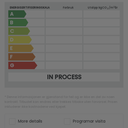
2
ENERGISERTIFISERINGSKALA
Forbruk
Utslipp kg
CO
/m
år
2
A
B
C
D
E
F
G
IN PROCESS
* Denne informasjonen er gjenstand for feil og er ikke en del av noen
kontrakt. Tilbudet kan endres eller trekkes tilbake uten forvarsel. Prisen
inkluderer ikke kostnadene ved kjøpet.
More details
Programar visita