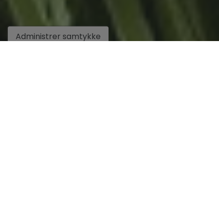
Administrer samtykke
Salg
Eiendomstype
Beliggenhet
Pris
Soverom