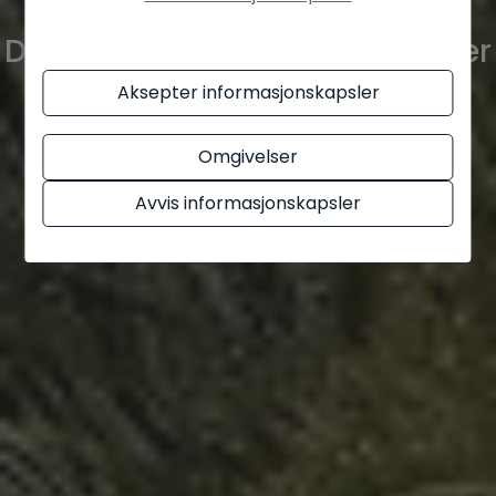
Din pålitelige eiendomsmegler
på Costa Blanca
Aksepter informasjonskapsler
Omgivelser
Se mer
Avvis informasjonskapsler