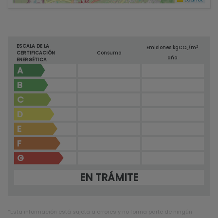
ESCALA DE LA
2
Emisiones kg
CO
/m
2
CERTIFICACIÓN
Consumo
año
ENERGÉTICA
A
B
C
D
E
F
G
EN TRÁMITE
*Esta información está sujeta a errores y no forma parte de ningún