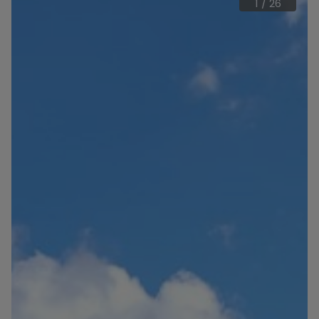
1
/
26