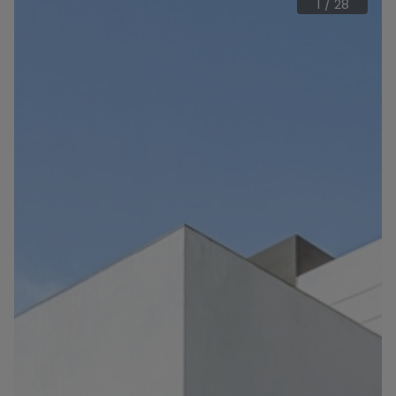
1
/
28