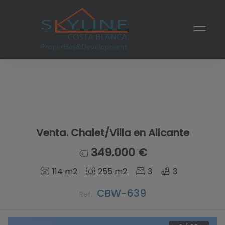
Venta. Chalet/Villa en Alicante
349.000 €
114 m2
255 m2
3
3
CBW-639
Ref.