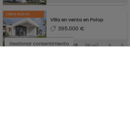
OBRA NUEVA
Villa en venta en Polop
395.000 €
Gestionar consentimiento
2
116 m
3
2
Ref. SK2022
EMPRESA
LEGAL
ENCUÉNTRANOS
Calle Passeig de la Mitja Llegua local 11, ALFAZ