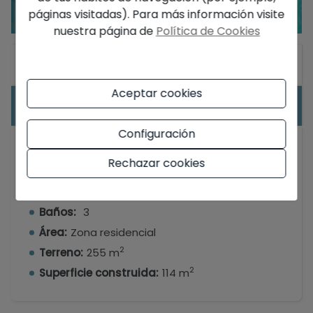
páginas visitadas). Para más información visite
nuestra página de
Política de Cookies
General
Aceptar cookies
Equipamiento
Configuración
Tipo:
Chalet/Villa
Rechazar cookies
Dormitorios:
3
Población:
Alicante
Baños:
3
Área:
Zona residencial
2
Terreno:
255 m
2
Superficie construida:
114 m