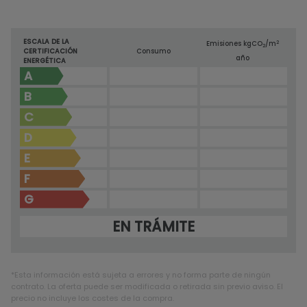
ESCALA DE LA
2
Emisiones kg
CO
/m
2
CERTIFICACIÓN
Consumo
año
ENERGÉTICA
A
B
C
D
E
F
G
EN TRÁMITE
*Esta información está sujeta a errores y no forma parte de ningún
contrato. La oferta puede ser modificada o retirada sin previo aviso. El
precio no incluye los costes de la compra.