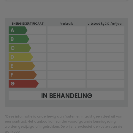
2
ENERGIECERTIFICAAT
Verbruik
Uitstoot kg
CO
/m
jaar
2
A
B
C
D
E
F
G
IN BEHANDELING
*Deze informatie is onderhevig aan fouten en maakt geen deel uit van
een contract. Het aanbod kan zonder voorafgaande kennisgeving
worden gewijzigd of ingetrokken. De prijs is exclusief de kosten van de
aankoop.