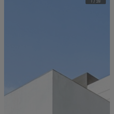
1
/
28