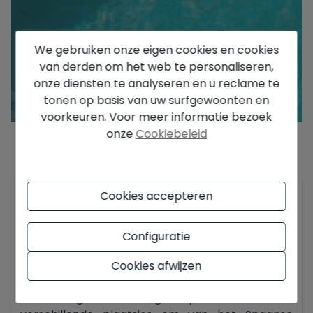
We gebruiken onze eigen cookies en cookies
van derden om het web te personaliseren,
onze diensten te analyseren en u reclame te
tonen op basis van uw surfgewoonten en
voorkeuren. Voor meer informatie bezoek
onze
Cookiebeleid
Beschrijving
Cookies accepteren
Kom en ontdek deze mooie vrijstaande villa in
Ciudad Quesada, Rojales. Deze villa op een
perceel van 255m2 heeft 3 slaapkamers,
Configuratie
waarvan 1 op de begane grond, en een ruime
woonkamer met veel lichtinval. De woning is
Cookies afwijzen
gelegen in een rustige urbanisatie vlakbij alle
voorzieningen. Er is een groot privé zwembad en