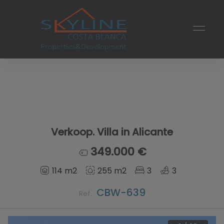
Verkoop. Villa in Alicante
349.000 €
114 m2
255 m2
3
3
CBW-639
Ref.