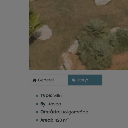
Generell
Utstyr
Type:
Villa
By:
Jávea
Område:
Boligområde
2
Areal:
420 m