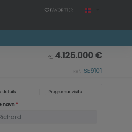
FAVORITTER
4.125.000 €
SE9101
Ref.
 details
Programar visita
le navn
*