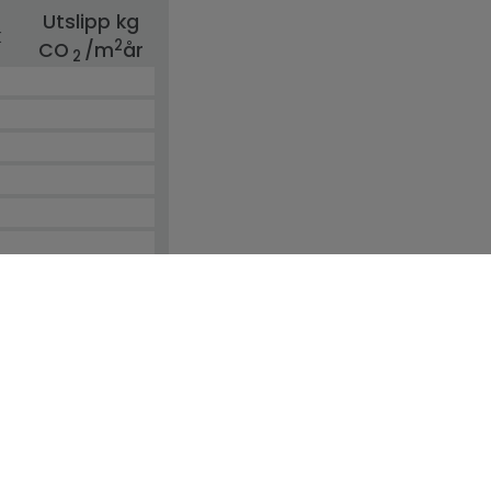
Utslipp kg
k
2
CO
/m
år
2
v noen kontrakt. Tilbudet kan endres eller trekkes tilbake