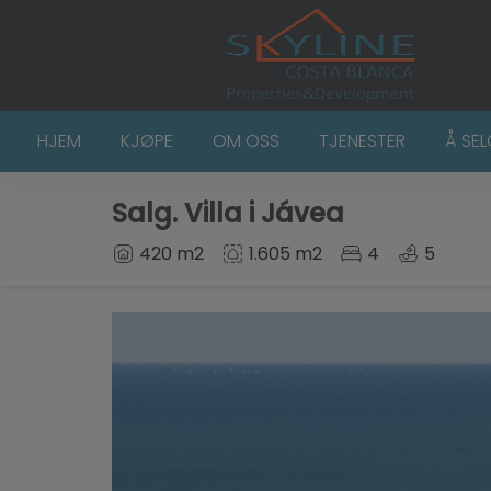
HJEM
KJØPE
OM OSS
TJENESTER
Å SE
Salg. Villa i Jávea
420 m2
1.605 m2
4
5