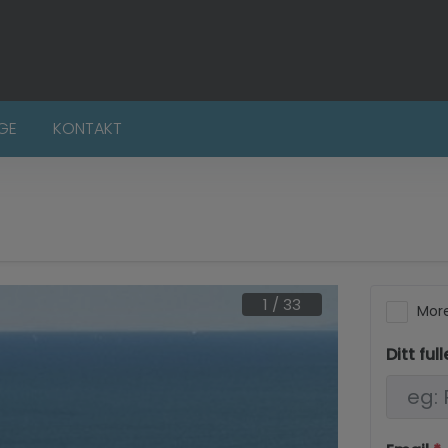
LGE
KONTAKT
1
/
33
More
Ditt ful