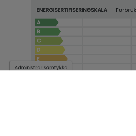
ENERGISERTIFISERINGSKALA
Forbru
A
B
C
D
E
Administrer samtykke
F
G
IN PROCESS
* Denne informasjonen er gjenstand for feil og er ikke en del a
uten forvarsel. Prisen inkluderer ikke kostnadene ved kjøpet.