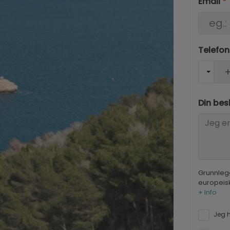
Email
*
Telefo
Din bes
Grunnleg
europeis
+ Info
Jeg h