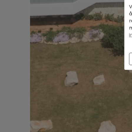
V
å
r
m
i