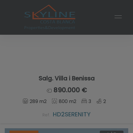
Salg. Villa i Benissa
890.000 €
289 m2
800 m2
3
2
HD2SERENITY
Ref.