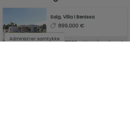
Salg. Villa i Benissa
899.000 €
Administrer samtykke
2
164 m
3
2
Ref. SE7209
Salg. Villa i Benissa
995.000 €
2
185 m
4
3
Ref. SE7210
SELSKAP