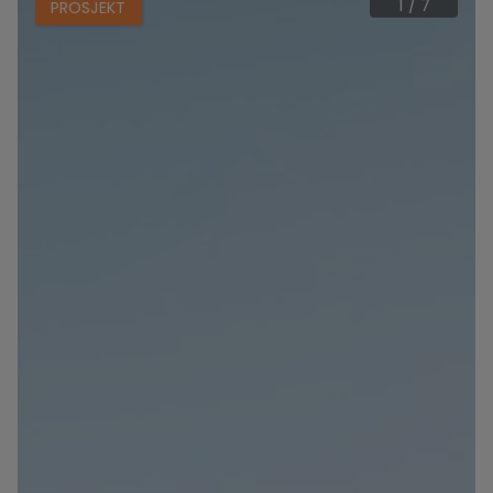
1
/
7
PROSJEKT