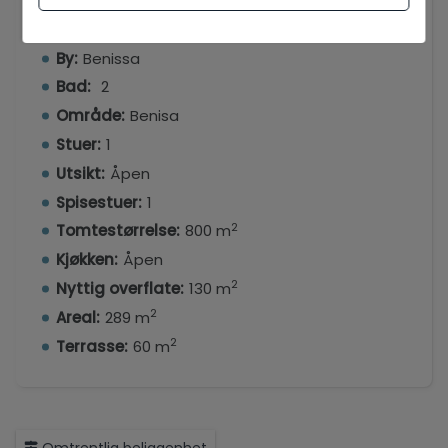
Type:
Villa
Soverom:
3
By:
Benissa
Bad:
2
Område:
Benisa
Stuer:
1
Utsikt:
Åpen
Spisestuer:
1
2
Tomtestørrelse:
800 m
Kjøkken:
Åpen
2
Nyttig overflate:
130 m
2
Areal:
289 m
2
Terrasse:
60 m
Omtrentlig beliggenhet