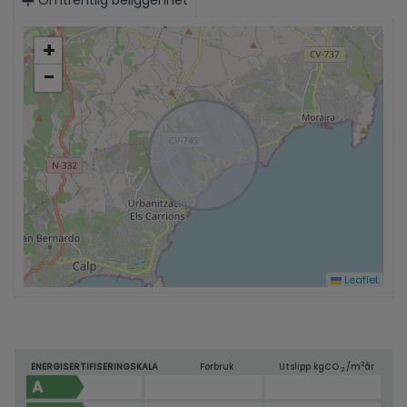
+
−
Leaflet
2
ENERGISERTIFISERINGSKALA
Forbruk
Utslipp kg
CO
/m
år
2
A