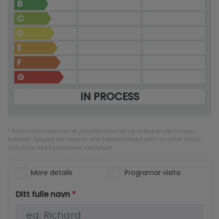
B
C
D
E
F
G
IN PROCESS
* Denne informasjonen er gjenstand for feil og er ikke en del av noen
kontrakt. Tilbudet kan endres eller trekkes tilbake uten forvarsel. Prisen
inkluderer ikke kostnadene ved kjøpet.
More details
Programar visita
Ditt fulle navn
*