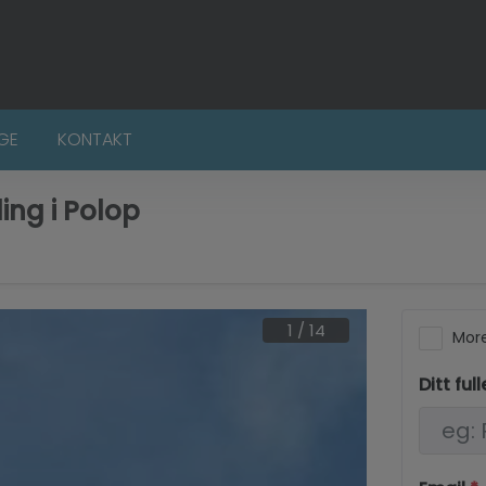
LGE
KONTAKT
ling i Polop
1
/
14
More
Ditt ful