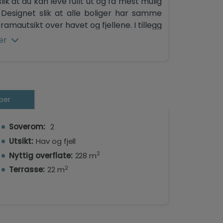
ik at du kan leve fullt ut og få mest mulig
Designet slik at alle boliger har samme
mautsikt over havet og fjellene. I tillegg
le interiør og eksteriør, noe som gjør
er
tt og lyset når hvert hjørne. PRISER FRA
per
Soverom:
2
Utsikt:
Hav og fjell
2
Nyttig overflate:
228 m
2
Terrasse:
22 m