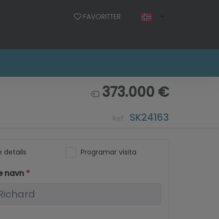
FAVORITTER
373.000 €
SK24163
Ref.
 details
Programar visita
le navn
*