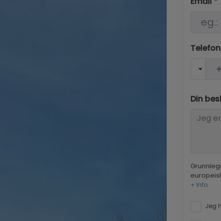
Email
*
Telefo
Din bes
Grunnleg
europeis
+ Info
Jeg h