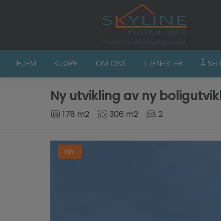
HJEM
KJØPE
OM OSS
TJENESTER
Å SE
Ny utvikling av ny boligutvik
178 m2
306 m2
2
NY