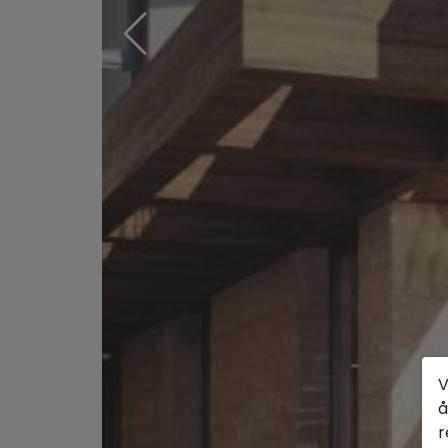
V
å
r