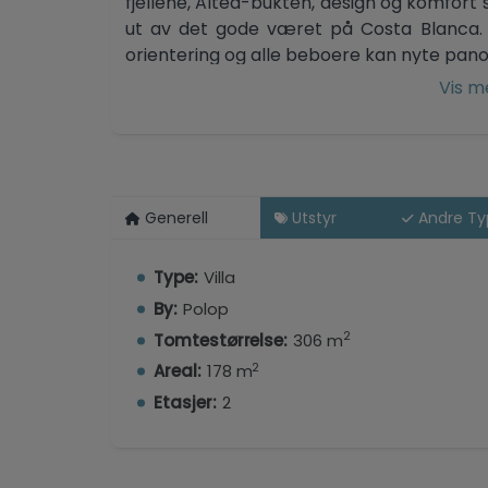
fjellene, Altea-bukten, design og komfort sl
ut av det gode været på Costa Blanca. 
orientering og alle beboere kan nyte panora
lar de store vinduene deg sømløst kob
Vis m
landskapet også til en del av hjemmet di
373000€
Generell
Utstyr
Andre Ty
Type:
Villa
By:
Polop
2
Tomtestørrelse:
306 m
2
Areal:
178 m
Etasjer:
2