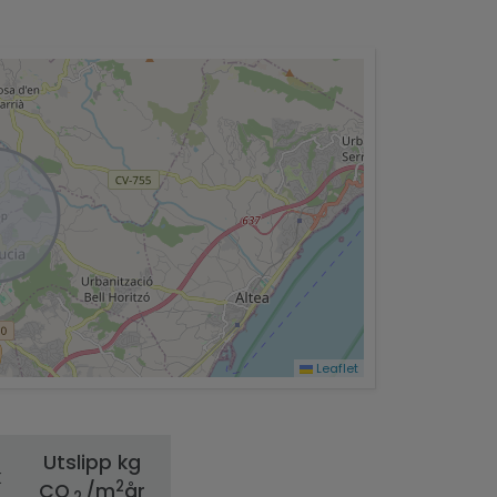
Leaflet
Utslipp kg
k
2
CO
/m
år