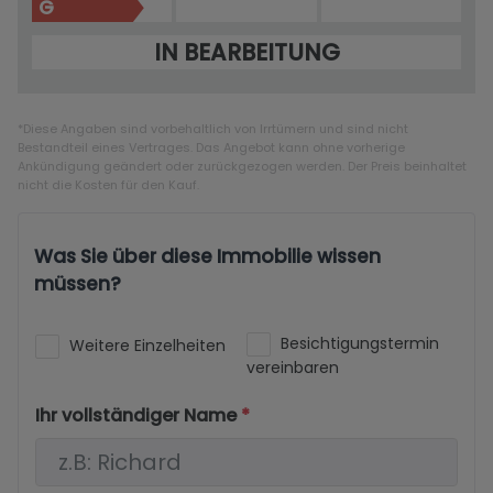
G
IN BEARBEITUNG
*Diese Angaben sind vorbehaltlich von Irrtümern und sind nicht
Bestandteil eines Vertrages. Das Angebot kann ohne vorherige
Ankündigung geändert oder zurückgezogen werden. Der Preis beinhaltet
nicht die Kosten für den Kauf.
Was Sie über diese Immobilie wissen
müssen?
Besichtigungstermin
Weitere Einzelheiten
vereinbaren
Ihr vollständiger Name
*