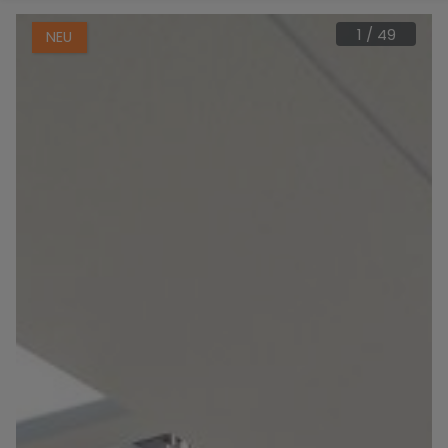
1
/
49
NEU