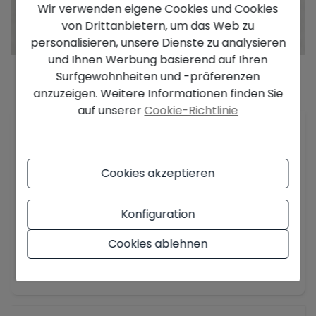
Wir verwenden eigene Cookies und Cookies
von Drittanbietern, um das Web zu
personalisieren, unsere Dienste zu analysieren
und Ihnen Werbung basierend auf Ihren
Surfgewohnheiten und -präferenzen
anzuzeigen. Weitere Informationen finden Sie
Beschreibung
auf unserer
Cookie-Richtlinie
Wir präsentieren diese exklusive neue
Entwicklung, die so konzipiert ist, dass sie sich in
die natürliche Umgebung einfügt und sich an die
Cookies akzeptieren
Topografie des Landes anpasst, so dass Sie einen
herrlichen Blick auf das Meer und die Skyline von
Konfiguration
Benidorm genießen können. Wir haben 2
verschiedene Typologien, mit allen
Cookies ablehnen
Ausstattungen und Extras. Sie brauchen nur die
Mehr anzeigen
Möbel, um ihm Ihre persönliche Note zu verleihen
und das Haus zu Ihrem nächsten Zuhause zu
machen. Die Häuser befinden sich in einer