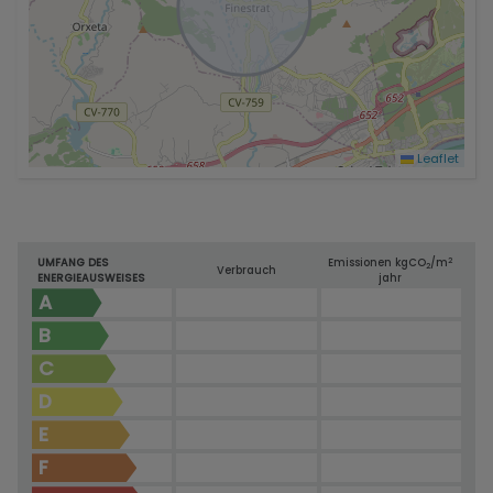
Leaflet
2
UMFANG DES
Emissionen kg
CO
/m
2
Verbrauch
ENERGIEAUSWEISES
jahr
A
B
C
D
E
F