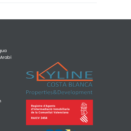
egua
 Arabí
m