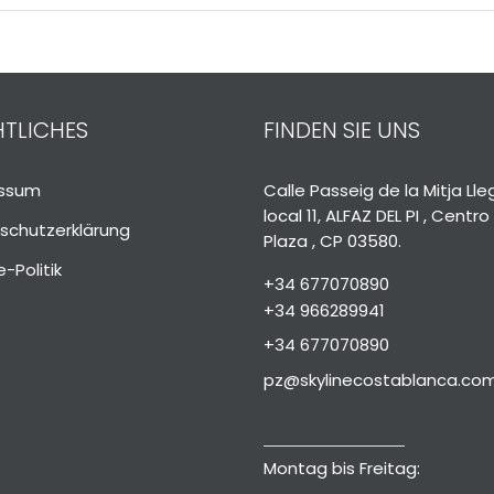
TLICHES
FINDEN SIE UNS
essum
Calle Passeig de la Mitja Ll
local 11, ALFAZ DEL PI , Centro
schutzerklärung
Plaza , CP 03580.
-Politik
+34 677070890
+34 966289941
+34 677070890
pz@skylinecostablanca.co
Montag bis Freitag: