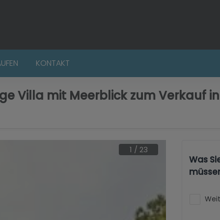
AUFEN
KONTAKT
e Villa mit Meerblick zum Verkauf in
1
/
23
Was Si
müsse
Weit