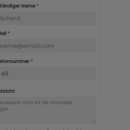
lständiger Name
*
Mail
*
elefonnummer
*
chricht