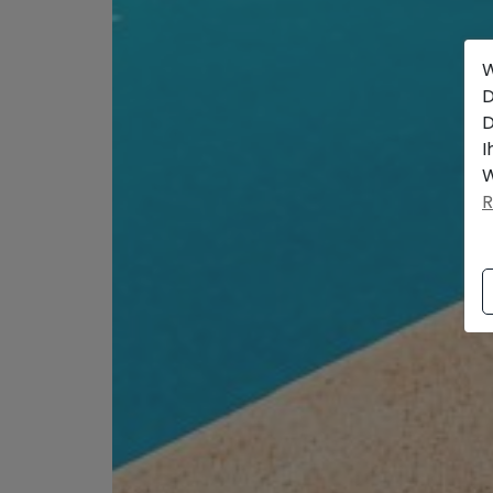
W
D
D
I
W
R