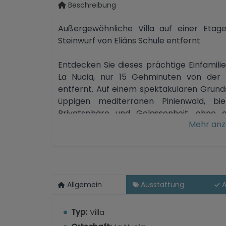
Beschreibung
Außergewöhnliche Villa auf einer Etag
Steinwurf von Eliáns Schule entfernt
Entdecken Sie dieses prächtige Einfamil
La Nucia, nur 15 Gehminuten von der r
entfernt. Auf einem spektakulären Grun
üppigen mediterranen Pinienwald, b
Privatsphäre und Gelassenheit, ohne a
Mehr anz
verzichten.
Mit einer bebauten Fläche von 350 m² ver
über ein großzügiges Wohn-Esszimmer
Schlafzimmer, drei Bäder und ein Arb
Allgemein
Ausstattung
A
herrlichen Blick auf das Meer und die nat
Das Äußere ist nicht weit dahinter: Ei
Typ:
Villa
automatischem Bewässerungssystem, e