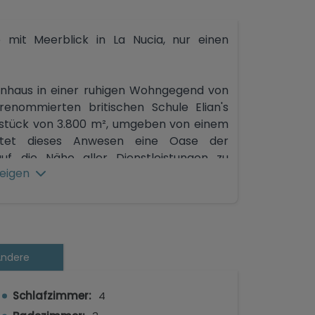
e mit Meerblick in La Nucia, nur einen
ienhaus in einer ruhigen Wohngegend von
enommierten britischen Schule Elian's
dstück von 3.800 m², umgeben von einem
ietet dieses Anwesen eine Oase der
uf die Nähe aller Dienstleistungen zu
eigen
teilt auf eine Etage verfügt das Anwesen
, eine helle 30 m² große Küche, vier
eitszimmer. Alle Zimmer bieten einen
ndere
ürliche Umgebung, die das Haus umgibt.
n bis ins Detail gepflegter Garten mit
Schlafzimmer:
4
in großer privater Pool und mehrere