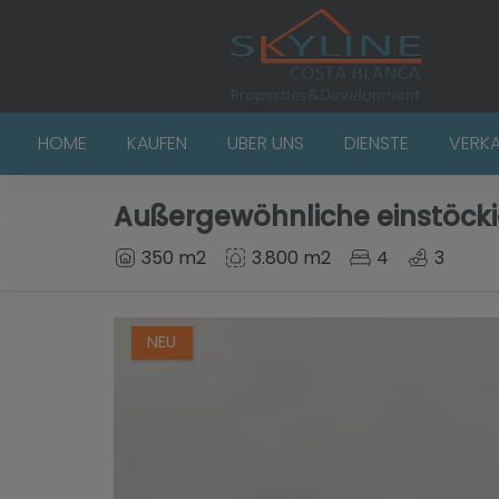
HOME
KAUFEN
UBER UNS
DIENSTE
VERK
Außergewöhnliche einstöckig
350 m2
3.800 m2
4
3
NEU