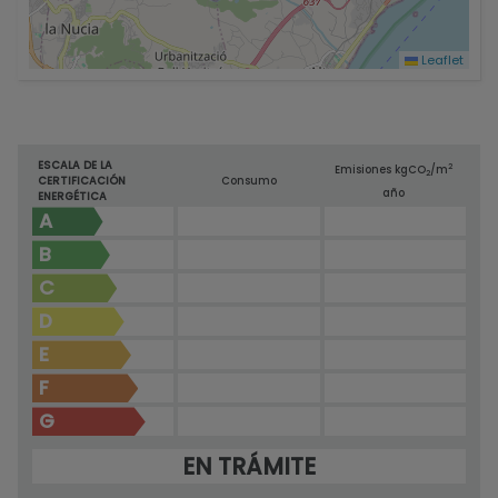
Leaflet
ESCALA DE LA
2
Emisiones kg
CO
/m
2
CERTIFICACIÓN
Consumo
año
ENERGÉTICA
A
B
C
D
E
F
G
EN TRÁMITE