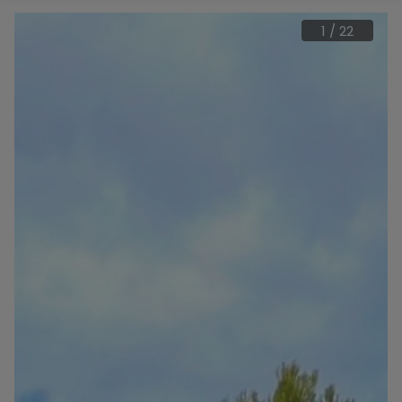
1
/
22