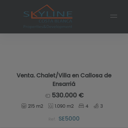
Venta. Chalet/Villa en Callosa de
Ensarriá
530.000 €
215 m2
1.090 m2
4
3
SE5000
Ref.