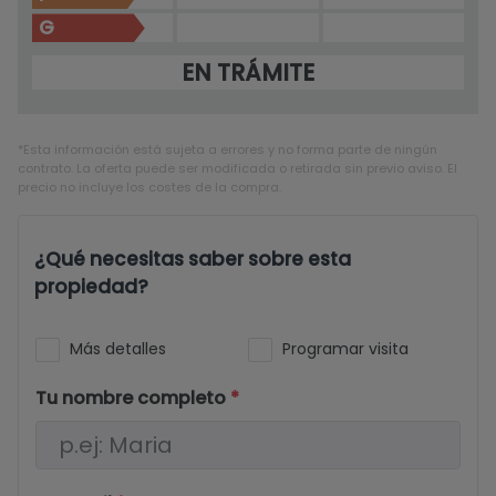
G
EN TRÁMITE
*Esta información está sujeta a errores y no forma parte de ningún
contrato. La oferta puede ser modificada o retirada sin previo aviso. El
precio no incluye los costes de la compra.
¿Qué necesitas saber sobre esta
propiedad?
Más detalles
Programar visita
Tu nombre completo
*