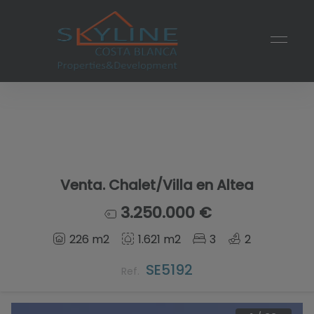
Venta. Chalet/Villa en Altea
3.250.000 €
226 m2
1.621 m2
3
2
SE5192
Ref.