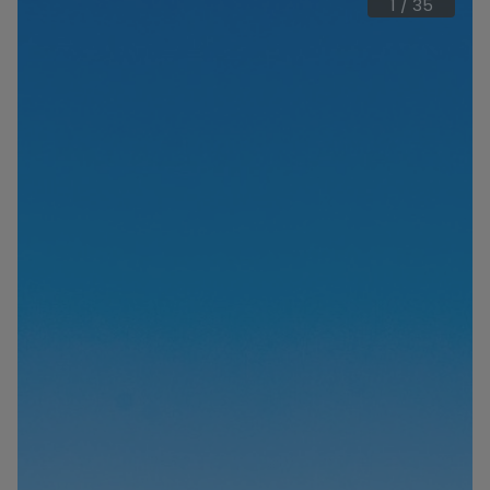
1
/
35