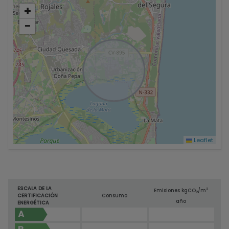
+
−
Leaflet
ESCALA DE LA
2
Emisiones kg
CO
/m
2
CERTIFICACIÓN
Consumo
año
ENERGÉTICA
A