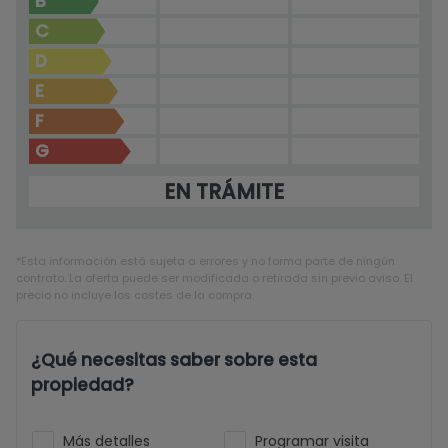
B
C
D
E
F
G
EN TRÁMITE
*Esta información está sujeta a errores y no forma parte de ningún
contrato. La oferta puede ser modificada o retirada sin previo aviso. El
precio no incluye los costes de la compra.
¿Qué necesitas saber sobre esta
propiedad?
Más detalles
Programar visita