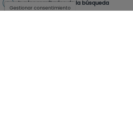
Ir a los resultados de la búsqueda
Gestionar consentimiento
EMPRESA
LEGAL
ENCUÉNTRANOS
Calle Passeig de la Mitja Llegua local 11, ALFAZ
DEL PI , Centro Arabí Plaza , CP 03580.
+34 677070890
+34 966289941
+34 677070890