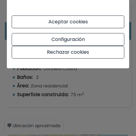
General
Aceptar cookies
Equipamiento
Configuración
Tipo:
Apartamento
Rechazar cookies
Dormitorios:
2
Población:
Orihuela Costa
Baños:
2
Área:
Zona residencial
2
Superficie construida:
75 m
Ubicación aproximada