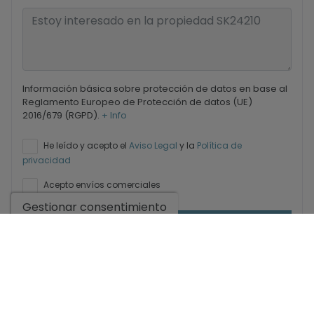
Información básica sobre protección de datos en base al
Reglamento Europeo de Protección de datos (UE)
2016/679 (RGPD).
+ Info
He leído y acepto el
Aviso Legal
y la
Política de
privacidad
Acepto envíos comerciales
Gestionar consentimiento
Enviar solicitud
Contáctanos por
WhatsApp