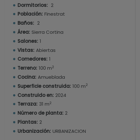
ascensor. El cliente puede elegir entre dos tipos
Dormitorios:
2
de viviendas: Viviendas tipo esquina o viviendas
Población:
Finestrat
tipo centro. Ambas, con gran terraza y solárium
Baños:
2
en las plantas altas.
Área:
Sierra Cortina
Salones:
1
Vistas:
Abiertas
Comedores:
1
2
Terreno:
100 m
Cocina:
Amueblada
2
Superficie construida:
100 m
Construido en:
2024
2
Terraza:
31 m
Número de planta:
2
Plantas:
2
Urbanización:
URBANIZACION