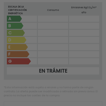
ESCALA DE LA
2
Emisiones kg
CO
/m
2
CERTIFICACIÓN
Consumo
año
ENERGÉTICA
A
B
C
D
E
F
G
EN TRÁMITE
*Esta información está sujeta a errores y no forma parte de ningún
contrato. La oferta puede ser modificada o retirada sin previo aviso. El
precio no incluye los costes de la compra.