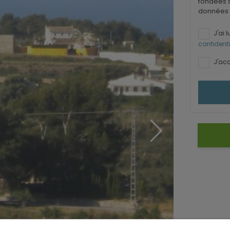
fondées s
données 
J'ai l
confidenti
J'acc