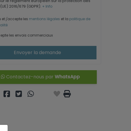
ur le règlement européen sur la protection des
(UE) 2016/679 (GDPR).
+ Info
u et j'accepte les
mentions légales
et la
politique de
alité
epte les envois commerciaux
Envoyer la demande
Contactez-nous par
WhatsApp