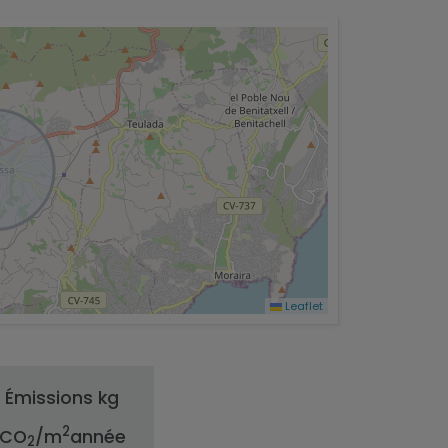
Leaflet
Émissions kg
2
CO
/m
année
2