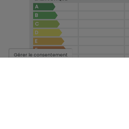
A
B
C
D
E
F
Gérer le consentement
G
EN COURS
*Ces informations sont sujettes à des erreurs et ne font parti
préavis. Le prix ne comprend pas les frais d'achat.
Aller aux résultats de la recher