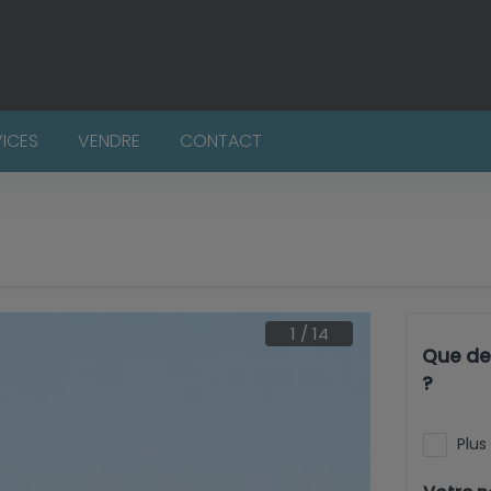
VICES
VENDRE
CONTACT
1
/
14
Que dev
?
Plus 