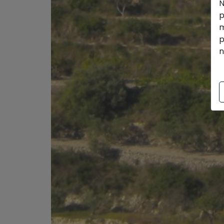
N
p
m
p
n