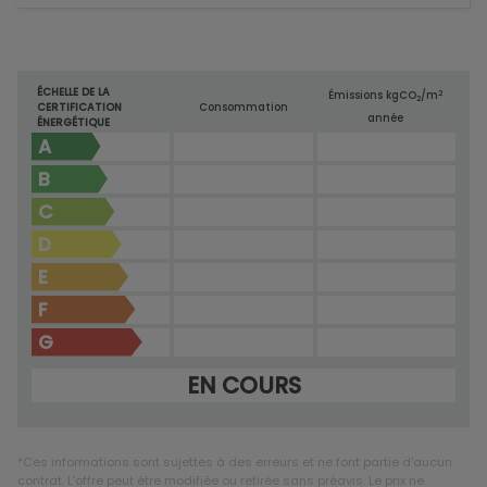
ÉCHELLE DE LA
2
Émissions kg
CO
/m
2
CERTIFICATION
Consommation
année
ÉNERGÉTIQUE
A
B
C
D
E
F
G
EN COURS
*Ces informations sont sujettes à des erreurs et ne font partie d'aucun
contrat. L'offre peut être modifiée ou retirée sans préavis. Le prix ne