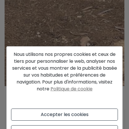
Nous utilisons nos propres cookies et ceux de
tiers pour personnaliser le web, analyser nos
services et vous montrer de la publicité basée
sur vos habitudes et préférences de
navigation. Pour plus d'informations, visitez
notre
Politique de cookie
Description
Accepter les cookies
Terrain à bâtir pour la construction d’une villa à
vendre dans l’urbanisation Benisol Moraira sur la