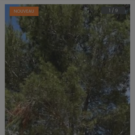
1
/
9
NOUVEAU