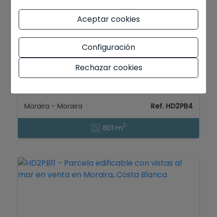
Aceptar cookies
Configuración
367.500 €
Rechazar cookies
Parcela edificable con vistas al mar en
venta en Moraira, Costa Blanca...
Moraira - Moraira
Ref. HD2PB4
2
801 m