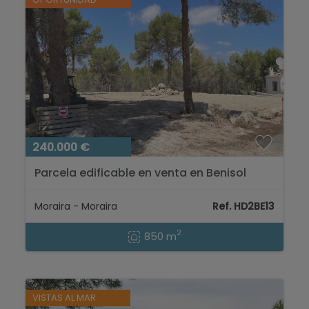
240.000 €
Parcela edificable en venta en Benisol
Moraira, Costa Blanca...
Moraira - Moraira
Ref. HD2BE13
2
850 m
VISTAS AL MAR