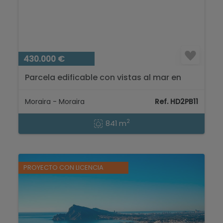
430.000 €
Parcela edificable con vistas al mar en
venta en Moraira, Costa Blanca...
Moraira - Moraira
Ref. HD2PB11
2
841 m
PROYECTO CON LICENCIA