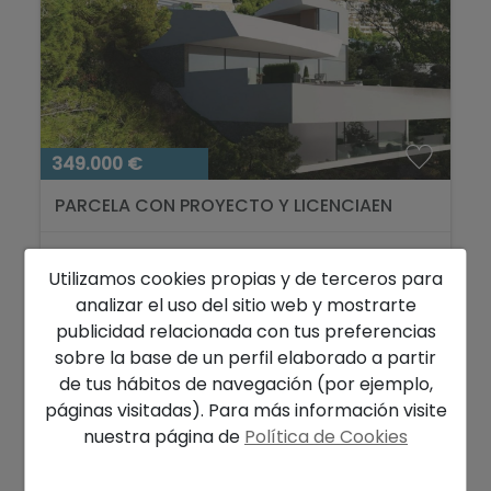
349.000 €
PARCELA CON PROYECTO Y LICENCIAEN
VENTA EN ALTEA HILLS...
Altea
Ref. SK24189P
Utilizamos cookies propias y de terceros para
analizar el uso del sitio web y mostrarte
2
1.278 m
publicidad relacionada con tus preferencias
sobre la base de un perfil elaborado a partir
de tus hábitos de navegación (por ejemplo,
VISTAS AL MAR
páginas visitadas). Para más información visite
nuestra página de
Política de Cookies