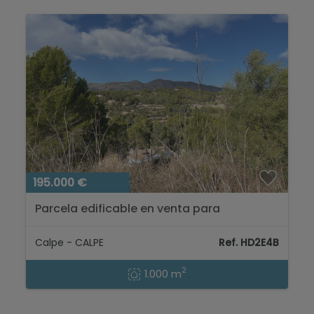
195.000 €
Parcela edificable en venta para
construcción de pareados en Empedrola
Calpe, Costa Blanca...
Calpe - CALPE
Ref. HD2E4B
2
1.000 m