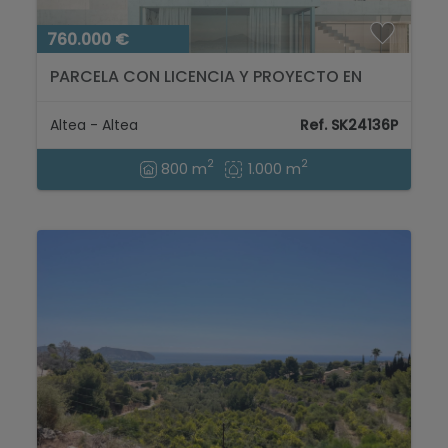
760.000 €
PARCELA CON LICENCIA Y PROYECTO EN
VENTA EN ALTEA CON MAGNIFICAS VISTAS
AL MAR...
Altea - Altea
Ref. SK24136P
2
2
800 m
1.000 m