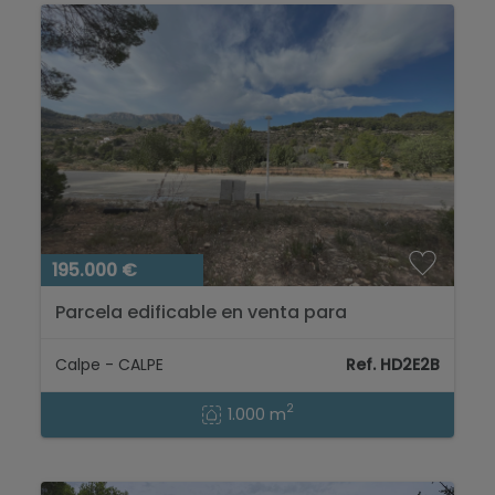
195.000 €
Parcela edificable en venta para
construcción de pareados en Empedrola
Calpe, Costa Blanca...
Calpe - CALPE
Ref. HD2E2B
2
1.000 m