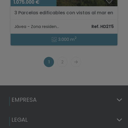
1.075.000 €
3 Parcelas edificables con vistas al mar en
venta en Javea | Cansalades...
Jávea - Zona residencial
Ref. HD2T5
2
3.000 m
1
2
EMPRESA
LEGAL