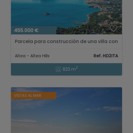
455.000 €
Parcela para construcción de una villa con
licencia de obras en Altea Hills, Costa
Blanca...
Altea - Altea Hills
Ref. HD2ITA
2
823 m
VISTAS AL MAR