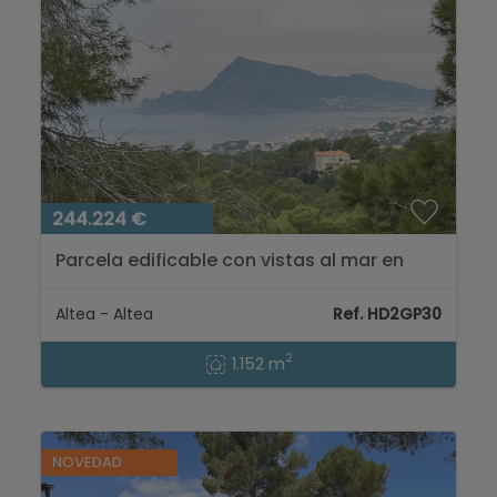
244.224 €
Parcela edificable con vistas al mar en
venta en Galera de las Palmeras Altea,
Costa Blanca...
Altea - Altea
Ref. HD2GP30
2
1.152 m
NOVEDAD